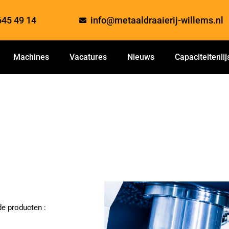
645 49 14
info@metaaldraaierij-willems.nl
Machines
Vacatures
Nieuws
Capaciteitenlij
de producten :